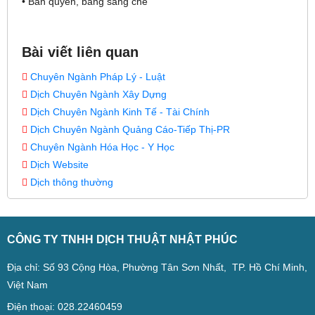
• Bản quyền, bằng sáng chế
Bài viết liên quan
Chuyên Ngành Pháp Lý - Luật
Dịch Chuyên Ngành Xây Dựng
Dịch Chuyên Ngành Kinh Tế - Tài Chính
Dịch Chuyên Ngành Quảng Cáo-Tiếp Thị-PR
Chuyên Ngành Hóa Học - Y Học
Dịch Website
Dịch thông thường
CÔNG TY TNHH DỊCH THUẬT NHẬT PHÚC
Địa chỉ: Số 93 Cộng Hòa, Phường Tân Sơn Nhất, TP. Hồ Chí Minh,
Việt Nam
Điện thoại: 028.22460459